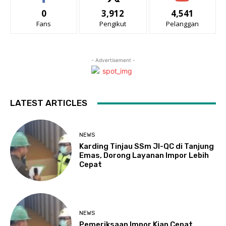
0
3,912
4,541
Fans
Pengikut
Pelanggan
- Advertisement -
LATEST ARTICLES
NEWS
Karding Tinjau SSm JI-QC di Tanjung
Emas, Dorong Layanan Impor Lebih
Cepat
NEWS
Pemeriksaan Impor Kian Cepat,