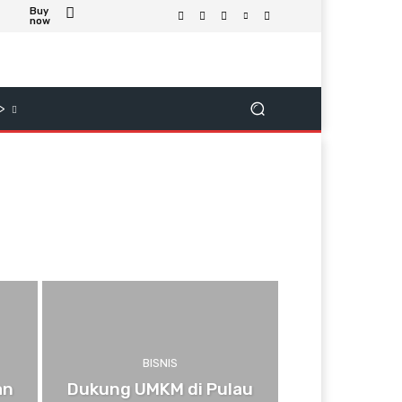
Buy
now
>
BISNIS
an
Dukung UMKM di Pulau