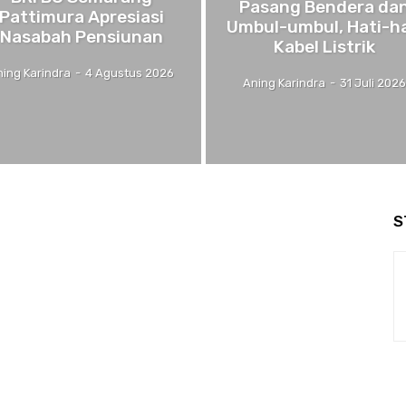
Pasang Bendera da
Pattimura Apresiasi
Umbul-umbul, Hati-ha
Nasabah Pensiunan
Kabel Listrik
ning Karindra
-
4 Agustus 2026
Aning Karindra
-
31 Juli 202
S