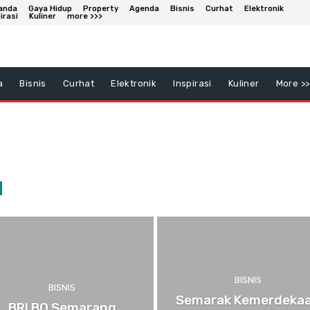
anda
Gaya Hidup
Property
Agenda
Bisnis
Curhat
Elektronik
irasi
Kuliner
more >>>
a
Bisnis
Curhat
Elektronik
Inspirasi
Kuliner
More >>
BISNIS
BISNIS
Semarak Kemerdeka
BRI BO Semarang