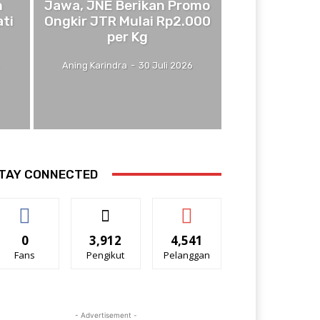
n
Jawa, JNE Berikan Promo
ti
Ongkir JTR Mulai Rp2.000
per Kg
6
Aning Karindra
-
30 Juli 2026
TAY CONNECTED
0
3,912
4,541
Fans
Pengikut
Pelanggan
- Advertisement -