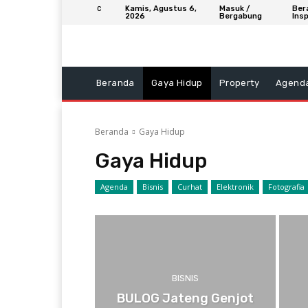
Kamis, Agustus 6,
Masuk /
Ber
C
2026
Bergabung
Insp
Beranda
Gaya Hidup
Property
Agend
Beranda
Gaya Hidup
Gaya Hidup
Agenda
Bisnis
Curhat
Elektronik
Fotografia
BISNIS
BULOG Jateng Genjot