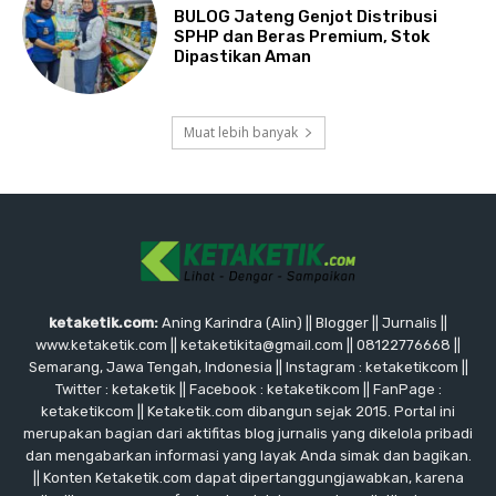
BULOG Jateng Genjot Distribusi
SPHP dan Beras Premium, Stok
Dipastikan Aman
Muat lebih banyak
ketaketik.com:
Aning Karindra (Alin) || Blogger || Jurnalis ||
www.ketaketik.com || ketaketikita@gmail.com || 08122776668 ||
Semarang, Jawa Tengah, Indonesia || Instagram : ketaketikcom ||
Twitter : ketaketik || Facebook : ketaketikcom || FanPage :
ketaketikcom || Ketaketik.com dibangun sejak 2015. Portal ini
merupakan bagian dari aktifitas blog jurnalis yang dikelola pribadi
dan mengabarkan informasi yang layak Anda simak dan bagikan.
|| Konten Ketaketik.com dapat dipertanggungjawabkan, karena