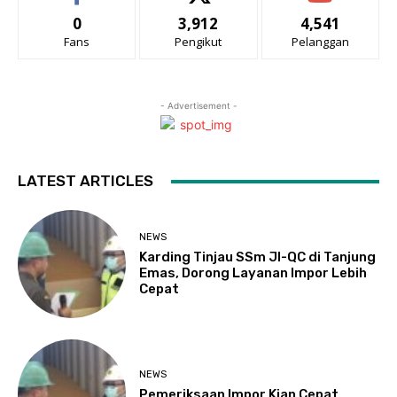
0
3,912
4,541
Fans
Pengikut
Pelanggan
- Advertisement -
LATEST ARTICLES
NEWS
Karding Tinjau SSm JI-QC di Tanjung
Emas, Dorong Layanan Impor Lebih
Cepat
NEWS
Pemeriksaan Impor Kian Cepat,