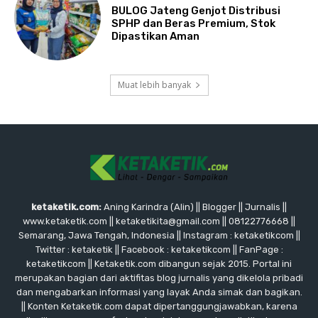
BULOG Jateng Genjot Distribusi
SPHP dan Beras Premium, Stok
Dipastikan Aman
Muat lebih banyak
ketaketik.com:
Aning Karindra (Alin) || Blogger || Jurnalis ||
www.ketaketik.com || ketaketikita@gmail.com || 08122776668 ||
Semarang, Jawa Tengah, Indonesia || Instagram : ketaketikcom ||
Twitter : ketaketik || Facebook : ketaketikcom || FanPage :
ketaketikcom || Ketaketik.com dibangun sejak 2015. Portal ini
merupakan bagian dari aktifitas blog jurnalis yang dikelola pribadi
dan mengabarkan informasi yang layak Anda simak dan bagikan.
|| Konten Ketaketik.com dapat dipertanggungjawabkan, karena