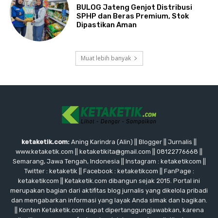
BULOG Jateng Genjot Distribusi
SPHP dan Beras Premium, Stok
Dipastikan Aman
Muat lebih banyak
ketaketik.com:
Aning Karindra (Alin) || Blogger || Jurnalis ||
www.ketaketik.com || ketaketikita@gmail.com || 08122776668 ||
Semarang, Jawa Tengah, Indonesia || Instagram : ketaketikcom ||
Twitter : ketaketik || Facebook : ketaketikcom || FanPage :
ketaketikcom || Ketaketik.com dibangun sejak 2015. Portal ini
merupakan bagian dari aktifitas blog jurnalis yang dikelola pribadi
dan mengabarkan informasi yang layak Anda simak dan bagikan.
|| Konten Ketaketik.com dapat dipertanggungjawabkan, karena