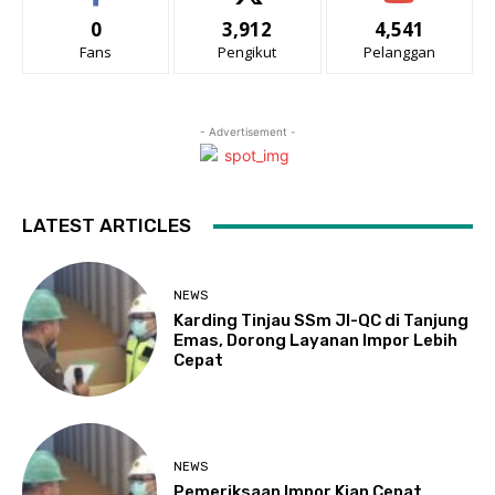
0
3,912
4,541
Fans
Pengikut
Pelanggan
- Advertisement -
LATEST ARTICLES
NEWS
Karding Tinjau SSm JI-QC di Tanjung
Emas, Dorong Layanan Impor Lebih
Cepat
NEWS
Pemeriksaan Impor Kian Cepat,