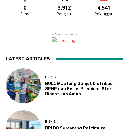
0
3,912
4,541
Fans
Pengikut
Pelanggan
- Advertisement -
LATEST ARTICLES
BISNIS
BULOG Jateng Genjot Distribusi
SPHP dan Beras Premium, Stok
Dipastikan Aman
BISNIS
BRI BO Semarang Pattimura