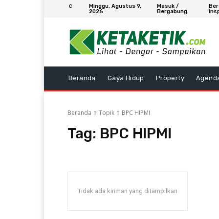
Minggu, Agustus 9,
Masuk /
Ber
C
2026
Bergabung
Ins
Beranda
Gaya Hidup
Property
Agend
Beranda
Topik
BPC HIPMI
Tag:
BPC HIPMI
Tidak ada kiriman yang ditampilkan