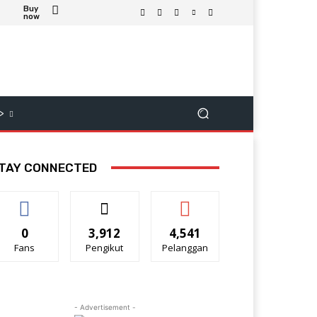
Buy
now
>
TAY CONNECTED
0
3,912
4,541
Fans
Pengikut
Pelanggan
- Advertisement -