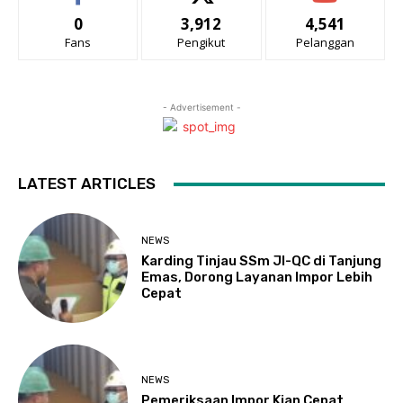
0
3,912
4,541
Fans
Pengikut
Pelanggan
- Advertisement -
LATEST ARTICLES
NEWS
Karding Tinjau SSm JI-QC di Tanjung
Emas, Dorong Layanan Impor Lebih
Cepat
NEWS
Pemeriksaan Impor Kian Cepat,