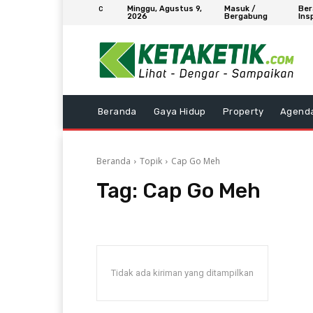
Minggu, Agustus 9,
Masuk /
Ber
C
2026
Bergabung
Ins
Beranda
Gaya Hidup
Property
Agend
Beranda
Topik
Cap Go Meh
Tag:
Cap Go Meh
Tidak ada kiriman yang ditampilkan