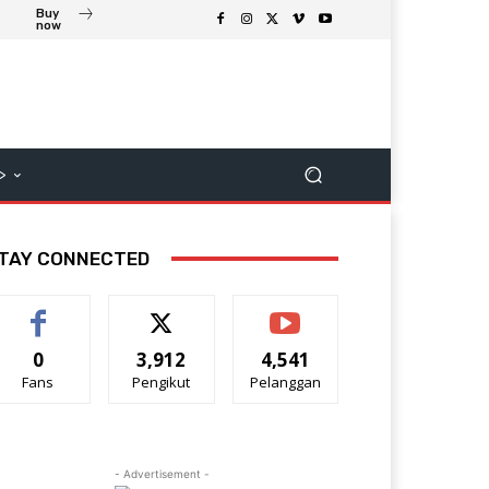
Buy
now
>
TAY CONNECTED
0
3,912
4,541
Fans
Pengikut
Pelanggan
- Advertisement -