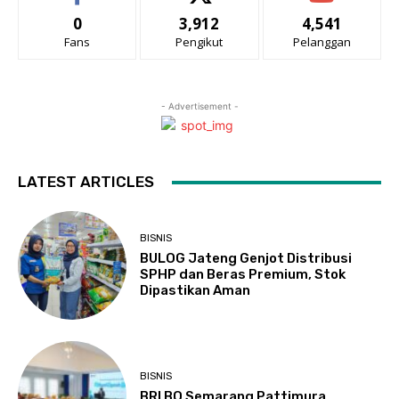
0
3,912
4,541
Fans
Pengikut
Pelanggan
- Advertisement -
LATEST ARTICLES
BISNIS
BULOG Jateng Genjot Distribusi
SPHP dan Beras Premium, Stok
Dipastikan Aman
BISNIS
BRI BO Semarang Pattimura