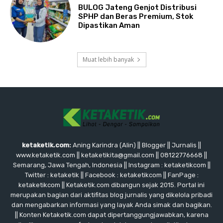
BULOG Jateng Genjot Distribusi
SPHP dan Beras Premium, Stok
Dipastikan Aman
Muat lebih banyak
ketaketik.com:
Aning Karindra (Alin) || Blogger || Jurnalis ||
www.ketaketik.com || ketaketikita@gmail.com || 08122776668 ||
Semarang, Jawa Tengah, Indonesia || Instagram : ketaketikcom ||
Twitter : ketaketik || Facebook : ketaketikcom || FanPage :
ketaketikcom || Ketaketik.com dibangun sejak 2015. Portal ini
merupakan bagian dari aktifitas blog jurnalis yang dikelola pribadi
dan mengabarkan informasi yang layak Anda simak dan bagikan.
|| Konten Ketaketik.com dapat dipertanggungjawabkan, karena