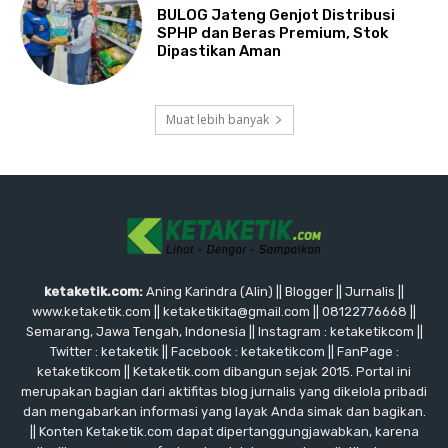
BULOG Jateng Genjot Distribusi
SPHP dan Beras Premium, Stok
Dipastikan Aman
Muat lebih banyak
ketaketik.com:
Aning Karindra (Alin) || Blogger || Jurnalis ||
www.ketaketik.com || ketaketikita@gmail.com || 08122776668 ||
Semarang, Jawa Tengah, Indonesia || Instagram : ketaketikcom ||
Twitter : ketaketik || Facebook : ketaketikcom || FanPage :
ketaketikcom || Ketaketik.com dibangun sejak 2015. Portal ini
merupakan bagian dari aktifitas blog jurnalis yang dikelola pribadi
dan mengabarkan informasi yang layak Anda simak dan bagikan.
|| Konten Ketaketik.com dapat dipertanggungjawabkan, karena