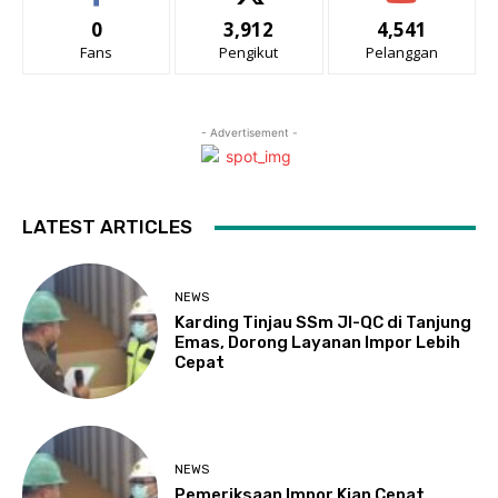
0
3,912
4,541
Fans
Pengikut
Pelanggan
- Advertisement -
LATEST ARTICLES
NEWS
Karding Tinjau SSm JI-QC di Tanjung
Emas, Dorong Layanan Impor Lebih
Cepat
NEWS
Pemeriksaan Impor Kian Cepat,