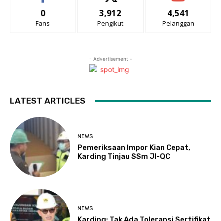
0
3,912
4,541
Fans
Pengikut
Pelanggan
- Advertisement -
LATEST ARTICLES
NEWS
Pemeriksaan Impor Kian Cepat,
Karding Tinjau SSm JI-QC
NEWS
Karding: Tak Ada Toleransi Sertifikat