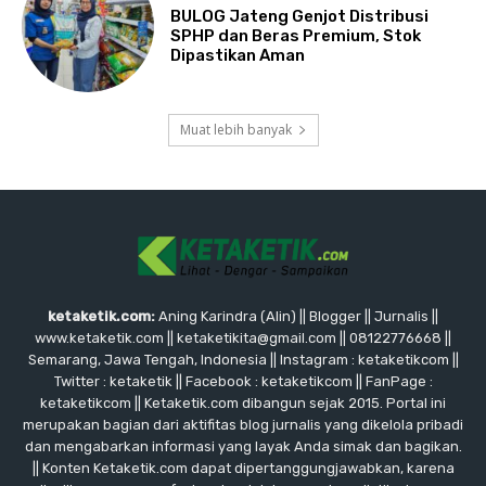
BULOG Jateng Genjot Distribusi
SPHP dan Beras Premium, Stok
Dipastikan Aman
Muat lebih banyak
ketaketik.com:
Aning Karindra (Alin) || Blogger || Jurnalis ||
www.ketaketik.com || ketaketikita@gmail.com || 08122776668 ||
Semarang, Jawa Tengah, Indonesia || Instagram : ketaketikcom ||
Twitter : ketaketik || Facebook : ketaketikcom || FanPage :
ketaketikcom || Ketaketik.com dibangun sejak 2015. Portal ini
merupakan bagian dari aktifitas blog jurnalis yang dikelola pribadi
dan mengabarkan informasi yang layak Anda simak dan bagikan.
|| Konten Ketaketik.com dapat dipertanggungjawabkan, karena