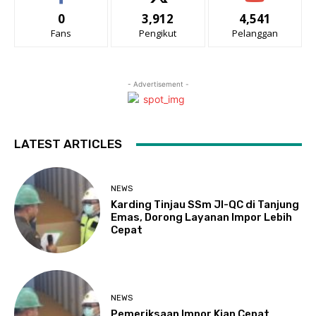
0
3,912
4,541
Fans
Pengikut
Pelanggan
- Advertisement -
LATEST ARTICLES
NEWS
Karding Tinjau SSm JI-QC di Tanjung
Emas, Dorong Layanan Impor Lebih
Cepat
NEWS
Pemeriksaan Impor Kian Cepat,