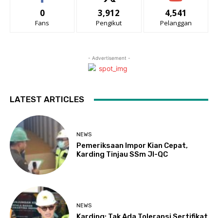
0
3,912
4,541
Fans
Pengikut
Pelanggan
- Advertisement -
LATEST ARTICLES
NEWS
Pemeriksaan Impor Kian Cepat,
Karding Tinjau SSm JI-QC
NEWS
Karding: Tak Ada Toleransi Sertifikat