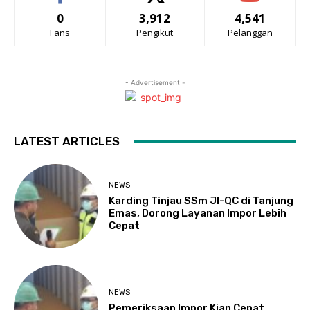
0
3,912
4,541
Fans
Pengikut
Pelanggan
- Advertisement -
LATEST ARTICLES
NEWS
Karding Tinjau SSm JI-QC di Tanjung
Emas, Dorong Layanan Impor Lebih
Cepat
NEWS
Pemeriksaan Impor Kian Cepat,