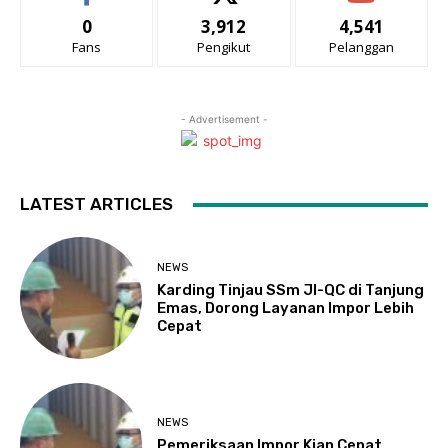
0
3,912
4,541
Fans
Pengikut
Pelanggan
- Advertisement -
LATEST ARTICLES
NEWS
Karding Tinjau SSm JI-QC di Tanjung
Emas, Dorong Layanan Impor Lebih
Cepat
NEWS
Pemeriksaan Impor Kian Cepat,