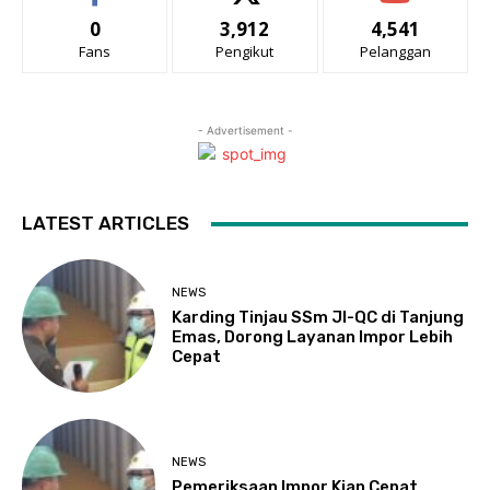
0
3,912
4,541
Fans
Pengikut
Pelanggan
- Advertisement -
LATEST ARTICLES
NEWS
Karding Tinjau SSm JI-QC di Tanjung
Emas, Dorong Layanan Impor Lebih
Cepat
NEWS
Pemeriksaan Impor Kian Cepat,