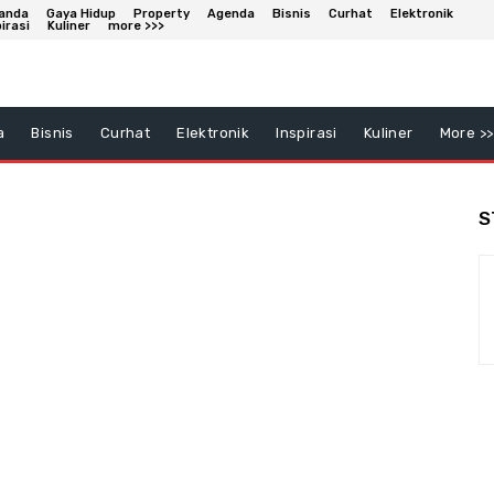
anda
Gaya Hidup
Property
Agenda
Bisnis
Curhat
Elektronik
irasi
Kuliner
more >>>
a
Bisnis
Curhat
Elektronik
Inspirasi
Kuliner
More >>
S