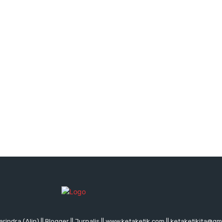
rindra (Alin) || Blogger || Jurnalis || www.ketaketik.com || ketaketikita@g