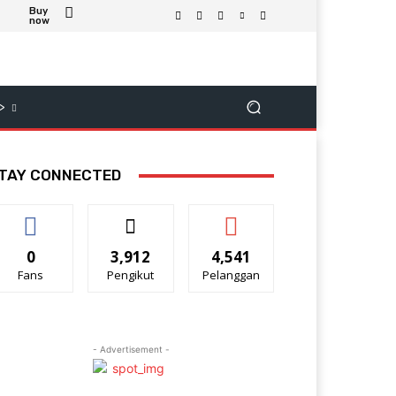
Buy
now
>
TAY CONNECTED
0
3,912
4,541
Fans
Pengikut
Pelanggan
- Advertisement -