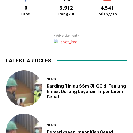
0
3,912
4,541
Fans
Pengikut
Pelanggan
- Advertisement -
LATEST ARTICLES
NEWS
Karding Tinjau SSm JI-QC di Tanjung
Emas, Dorong Layanan Impor Lebih
Cepat
NEWS
Pemeriksaan Impor Kian Cepat,