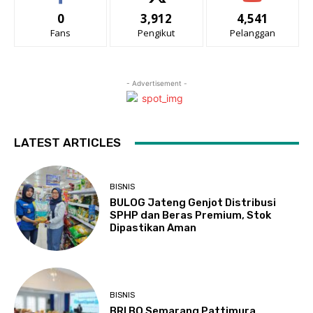
0
3,912
4,541
Fans
Pengikut
Pelanggan
- Advertisement -
LATEST ARTICLES
BISNIS
BULOG Jateng Genjot Distribusi
SPHP dan Beras Premium, Stok
Dipastikan Aman
BISNIS
BRI BO Semarang Pattimura