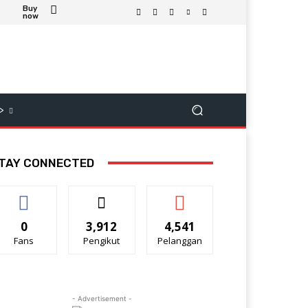
Buy
now
>
TAY CONNECTED
0
3,912
4,541
Fans
Pengikut
Pelanggan
- Advertisement -