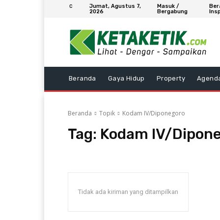
Jumat, Agustus 7,
Masuk /
Ber
C
2026
Bergabung
Insp
Beranda
Gaya Hidup
Property
Agend
Beranda
Topik
Kodam IV/Diponegoro
Tag:
Kodam IV/Dipon
Tidak ada kiriman yang ditampilkan