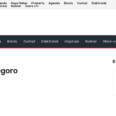
anda
Gaya Hidup
Property
Agenda
Bisnis
Curhat
Elektronik
irasi
Kuliner
more >>>
a
Bisnis
Curhat
Elektronik
Inspirasi
Kuliner
More >>
S
egoro