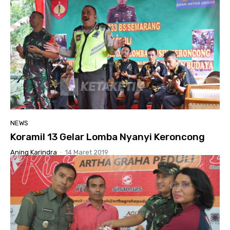
NEWS
Koramil 13 Gelar Lomba Nyanyi Keroncong
Aning Karindra
-
14 Maret 2019