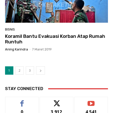
BISNIS
Koramil Bantu Evakuasi Korban Atap Rumah
Runtuh
Aning Karindra
-
7 Maret 2019
1
2
3
STAY CONNECTED
0
3,912
4,541