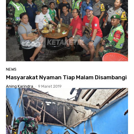
NEWS
Masyarakat Nyaman Tiap Malam Disambangi
Aning Karindra
-
9 Maret 2019