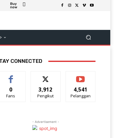
Buy
now
>
TAY CONNECTED
0
3,912
4,541
Fans
Pengikut
Pelanggan
- Advertisement -