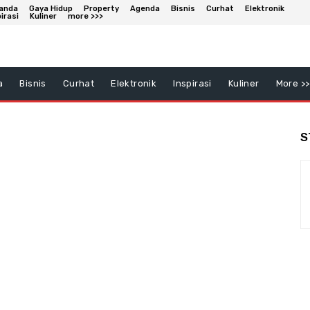
anda
Gaya Hidup
Property
Agenda
Bisnis
Curhat
Elektronik
irasi
Kuliner
more >>>
a
Bisnis
Curhat
Elektronik
Inspirasi
Kuliner
More >>
S