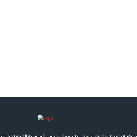
rindra (Alin) || Blogger || Jurnalis || www.ketaketik.com || ketaketikita@g