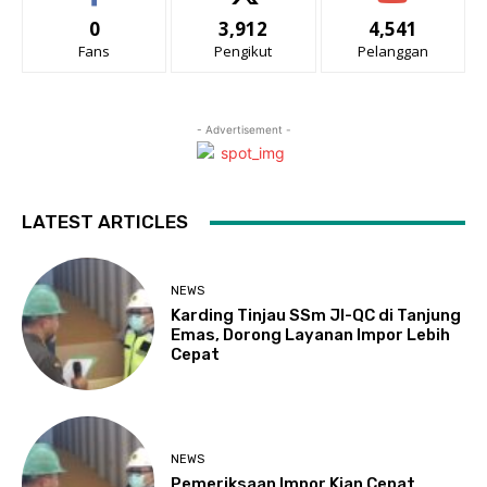
0
3,912
4,541
Fans
Pengikut
Pelanggan
- Advertisement -
LATEST ARTICLES
NEWS
Karding Tinjau SSm JI-QC di Tanjung
Emas, Dorong Layanan Impor Lebih
Cepat
NEWS
Pemeriksaan Impor Kian Cepat,