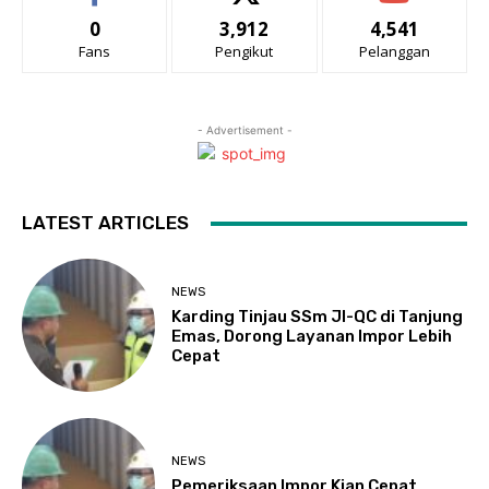
0
3,912
4,541
Fans
Pengikut
Pelanggan
- Advertisement -
LATEST ARTICLES
NEWS
Karding Tinjau SSm JI-QC di Tanjung
Emas, Dorong Layanan Impor Lebih
Cepat
NEWS
Pemeriksaan Impor Kian Cepat,