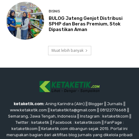
BISNIS
BULOG Jateng Genjot Distribusi
SPHP dan Beras Premium, Stok
Dipastikan Aman
Muat lebih banyak
ketaketik.com:
Aning Karindra (Alin) || Blogger || Jurnalis ||
www.ketaketik.com || ketaketikita@gmail.com || 08122776668 ||
Semarang, Jawa Tengah, Indonesia || Instagram : ketaketikcom ||
Twitter : ketaketik || Facebook : ketaketikcom || FanPage :
ketaketikcom || Ketaketik.com dibangun sejak 2015. Portal ini
merupakan bagian dari aktifitas blog jurnalis yang dikelola pribadi