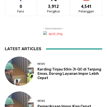
0
3,912
4,541
Fans
Pengikut
Pelanggan
- Advertisement -
LATEST ARTICLES
NEWS
Karding Tinjau SSm JI-QC di Tanjung
Emas, Dorong Layanan Impor Lebih
Cepat
NEWS
Pemeriksaan Impor Kian Cepat,