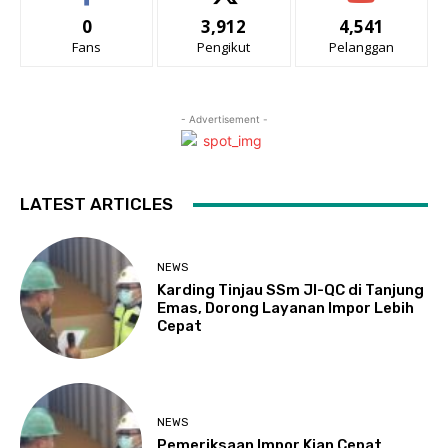
0
3,912
4,541
Fans
Pengikut
Pelanggan
- Advertisement -
LATEST ARTICLES
NEWS
Karding Tinjau SSm JI-QC di Tanjung
Emas, Dorong Layanan Impor Lebih
Cepat
NEWS
Pemeriksaan Impor Kian Cepat,