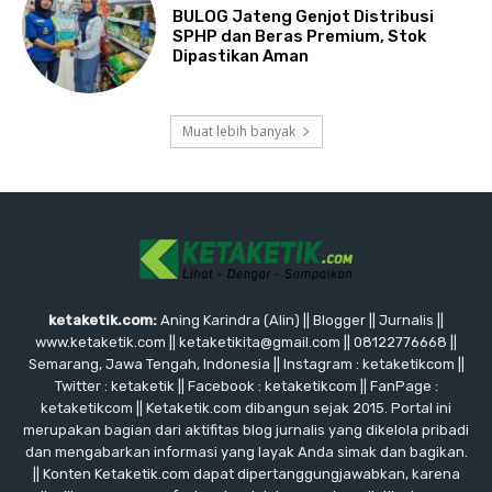
BULOG Jateng Genjot Distribusi
SPHP dan Beras Premium, Stok
Dipastikan Aman
Muat lebih banyak
ketaketik.com:
Aning Karindra (Alin) || Blogger || Jurnalis ||
www.ketaketik.com || ketaketikita@gmail.com || 08122776668 ||
Semarang, Jawa Tengah, Indonesia || Instagram : ketaketikcom ||
Twitter : ketaketik || Facebook : ketaketikcom || FanPage :
ketaketikcom || Ketaketik.com dibangun sejak 2015. Portal ini
merupakan bagian dari aktifitas blog jurnalis yang dikelola pribadi
dan mengabarkan informasi yang layak Anda simak dan bagikan.
|| Konten Ketaketik.com dapat dipertanggungjawabkan, karena