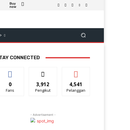
Buy
now
>
TAY CONNECTED
0
3,912
4,541
Fans
Pengikut
Pelanggan
- Advertisement -