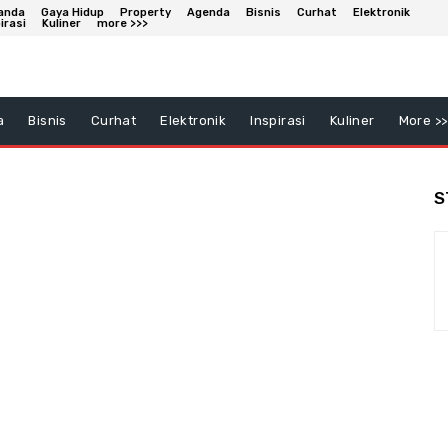
anda
Gaya Hidup
Property
Agenda
Bisnis
Curhat
Elektronik
irasi
Kuliner
more >>>
a
Bisnis
Curhat
Elektronik
Inspirasi
Kuliner
More >>
S