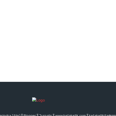
rindra (Alin) || Blogger || Jurnalis || www.ketaketik.com || ketaketikita@g