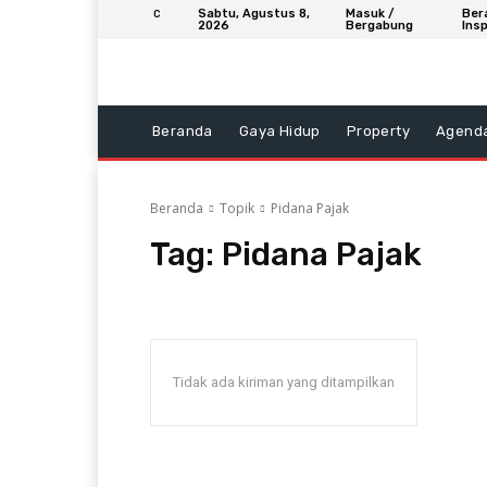
Sabtu, Agustus 8,
Masuk /
Ber
C
2026
Bergabung
Insp
Beranda
Gaya Hidup
Property
Agend
Beranda
Topik
Pidana Pajak
Tag:
Pidana Pajak
Tidak ada kiriman yang ditampilkan