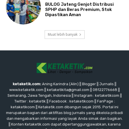
BULOG Jateng Genjot Distribusi
SPHP dan Beras Premium, Stok
Dipastikan Aman
Muat lebih banyak
ketaketik.com:
Aning Karindra (Alin) || Blogger || Jurnalis ||
www.ketaketik.com || ketaketikita@gmail.com || 08122776668 ||
Semarang, Jawa Tengah, Indonesia || Instagram : ketaketikcom ||
Twitter : ketaketik || Facebook : ketaketikcom || FanPage :
ketaketikcom || Ketaketik.com dibangun sejak 2015. Portal ini
merupakan bagian dari aktifitas blog jurnalis yang dikelola pribadi
dan mengabarkan informasi yang layak Anda simak dan bagikan.
|| Konten Ketaketik.com dapat dipertanggungjawabkan, karena