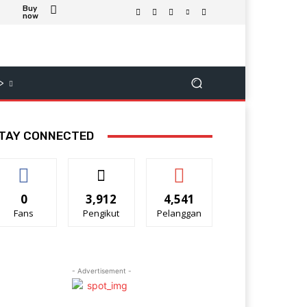
Buy
now
>
TAY CONNECTED
0
3,912
4,541
Fans
Pengikut
Pelanggan
- Advertisement -