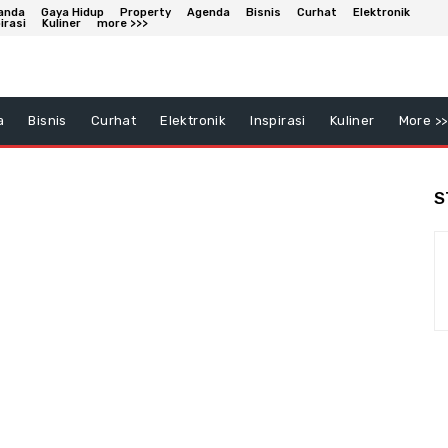
anda
Gaya Hidup
Property
Agenda
Bisnis
Curhat
Elektronik
irasi
Kuliner
more >>>
a
Bisnis
Curhat
Elektronik
Inspirasi
Kuliner
More >>
S