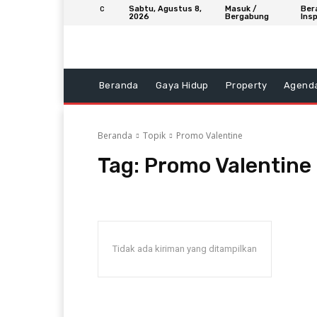
Sabtu, Agustus 8,
Masuk /
Ber
C
2026
Bergabung
Insp
Beranda
Gaya Hidup
Property
Agend
Beranda
Topik
Promo Valentine
Tag:
Promo Valentine
Tidak ada kiriman yang ditampilkan