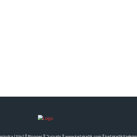
rindra (Alin) || Blogger || Jurnalis || www.ketaketik.com || ketaketikita@g