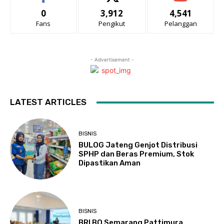
0
3,912
4,541
Fans
Pengikut
Pelanggan
- Advertisement -
LATEST ARTICLES
BISNIS
BULOG Jateng Genjot Distribusi
SPHP dan Beras Premium, Stok
Dipastikan Aman
BISNIS
BRI BO Semarang Pattimura