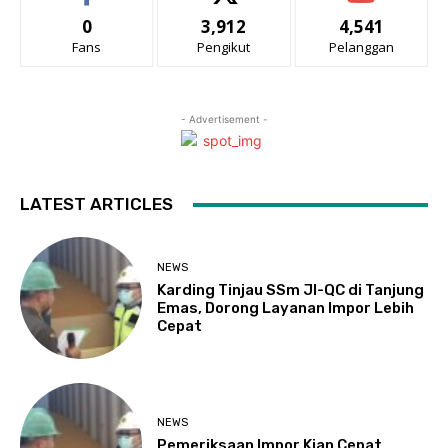
0
3,912
4,541
Fans
Pengikut
Pelanggan
- Advertisement -
LATEST ARTICLES
NEWS
Karding Tinjau SSm JI-QC di Tanjung
Emas, Dorong Layanan Impor Lebih
Cepat
NEWS
Pemeriksaan Impor Kian Cepat,