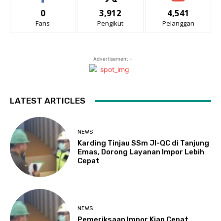
0
3,912
4,541
Fans
Pengikut
Pelanggan
- Advertisement -
LATEST ARTICLES
NEWS
Karding Tinjau SSm JI-QC di Tanjung
Emas, Dorong Layanan Impor Lebih
Cepat
NEWS
Pemeriksaan Impor Kian Cepat,