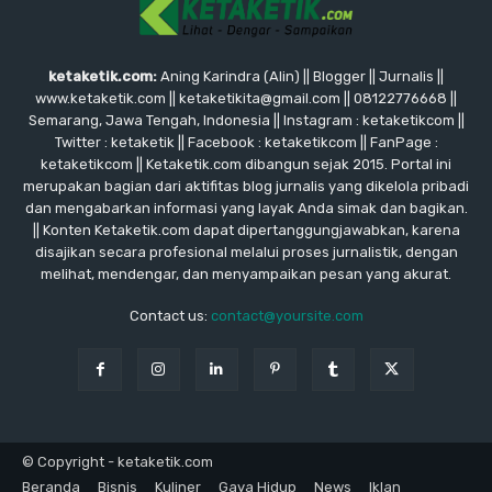
ketaketik.com:
Aning Karindra (Alin) || Blogger || Jurnalis ||
www.ketaketik.com || ketaketikita@gmail.com || 08122776668 ||
Semarang, Jawa Tengah, Indonesia || Instagram : ketaketikcom ||
Twitter : ketaketik || Facebook : ketaketikcom || FanPage :
ketaketikcom || Ketaketik.com dibangun sejak 2015. Portal ini
merupakan bagian dari aktifitas blog jurnalis yang dikelola pribadi
dan mengabarkan informasi yang layak Anda simak dan bagikan.
|| Konten Ketaketik.com dapat dipertanggungjawabkan, karena
disajikan secara profesional melalui proses jurnalistik, dengan
melihat, mendengar, dan menyampaikan pesan yang akurat.
Contact us:
contact@yoursite.com
© Copyright - ketaketik.com
Beranda
Bisnis
Kuliner
Gaya Hidup
News
Iklan