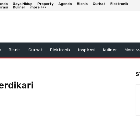
anda
Gaya Hidup
Property
Agenda
Bisnis
Curhat
Elektronik
irasi
Kuliner
more >>>
a
Bisnis
Curhat
Elektronik
Inspirasi
Kuliner
More >>
S
erdikari