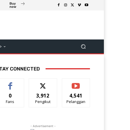
Buy
now
>
TAY CONNECTED
0
3,912
4,541
Fans
Pengikut
Pelanggan
- Advertisement -