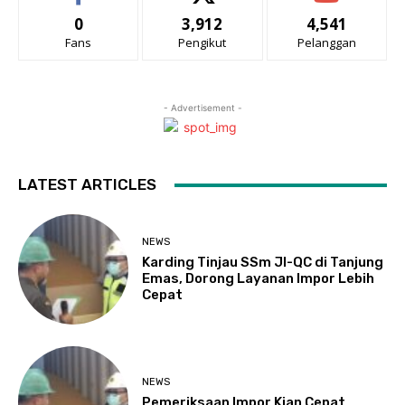
0
3,912
4,541
Fans
Pengikut
Pelanggan
- Advertisement -
LATEST ARTICLES
NEWS
Karding Tinjau SSm JI-QC di Tanjung
Emas, Dorong Layanan Impor Lebih
Cepat
NEWS
Pemeriksaan Impor Kian Cepat,