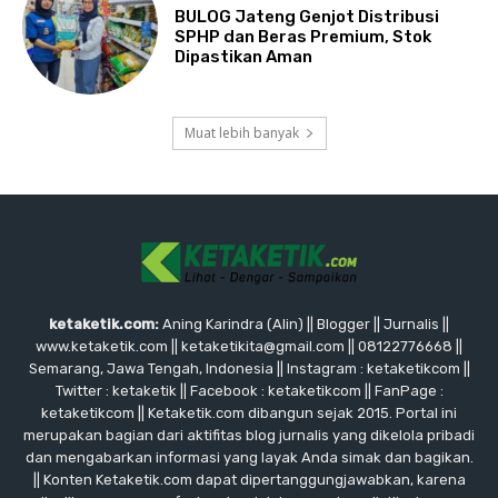
BULOG Jateng Genjot Distribusi
SPHP dan Beras Premium, Stok
Dipastikan Aman
Muat lebih banyak
ketaketik.com:
Aning Karindra (Alin) || Blogger || Jurnalis ||
www.ketaketik.com || ketaketikita@gmail.com || 08122776668 ||
Semarang, Jawa Tengah, Indonesia || Instagram : ketaketikcom ||
Twitter : ketaketik || Facebook : ketaketikcom || FanPage :
ketaketikcom || Ketaketik.com dibangun sejak 2015. Portal ini
merupakan bagian dari aktifitas blog jurnalis yang dikelola pribadi
dan mengabarkan informasi yang layak Anda simak dan bagikan.
|| Konten Ketaketik.com dapat dipertanggungjawabkan, karena