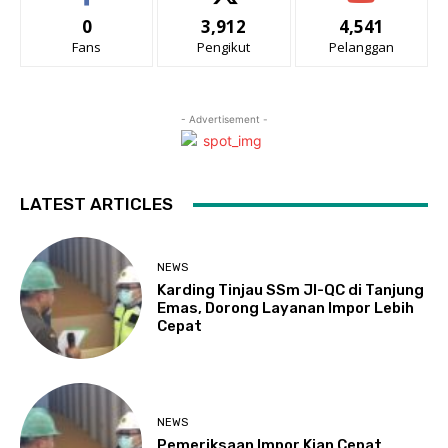
0
3,912
4,541
Fans
Pengikut
Pelanggan
- Advertisement -
LATEST ARTICLES
NEWS
Karding Tinjau SSm JI-QC di Tanjung
Emas, Dorong Layanan Impor Lebih
Cepat
NEWS
Pemeriksaan Impor Kian Cepat,