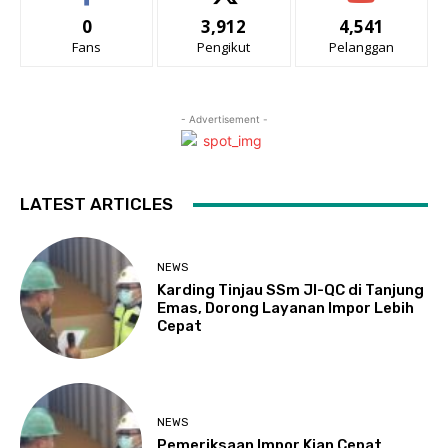
0
3,912
4,541
Fans
Pengikut
Pelanggan
- Advertisement -
LATEST ARTICLES
NEWS
Karding Tinjau SSm JI-QC di Tanjung
Emas, Dorong Layanan Impor Lebih
Cepat
NEWS
Pemeriksaan Impor Kian Cepat,