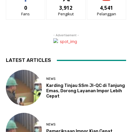
0
3,912
4,541
Fans
Pengikut
Pelanggan
- Advertisement -
LATEST ARTICLES
NEWS
Karding Tinjau SSm JI-QC di Tanjung
Emas, Dorong Layanan Impor Lebih
Cepat
NEWS
Pemeriksaan Impor Kian Cepat,