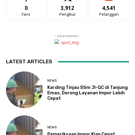
0
3,912
4,541
Fans
Pengikut
Pelanggan
- Advertisement -
LATEST ARTICLES
NEWS
Karding Tinjau SSm JI-QC di Tanjung
Emas, Dorong Layanan Impor Lebih
Cepat
NEWS
Pemeriksaan Impor Kian Cepat,