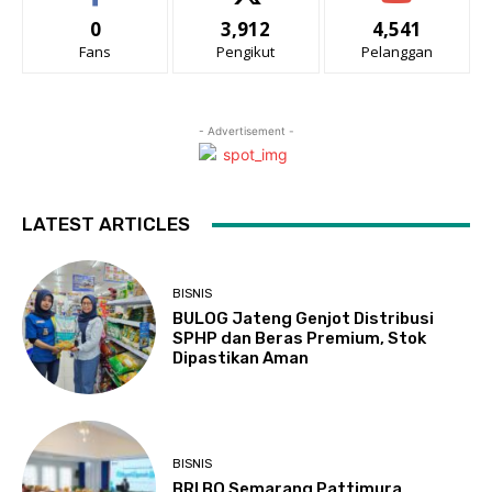
0
3,912
4,541
Fans
Pengikut
Pelanggan
- Advertisement -
LATEST ARTICLES
BISNIS
BULOG Jateng Genjot Distribusi
SPHP dan Beras Premium, Stok
Dipastikan Aman
BISNIS
BRI BO Semarang Pattimura