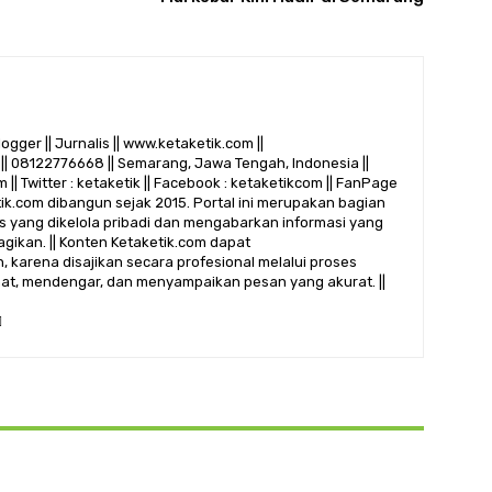
logger || Jurnalis || www.ketaketik.com ||
|| 08122776668 || Semarang, Jawa Tengah, Indonesia ||
 || Twitter : ketaketik || Facebook : ketaketikcom || FanPage
etik.com dibangun sejak 2015. Portal ini merupakan bagian
alis yang dikelola pribadi dan mengabarkan informasi yang
gikan. || Konten Ketaketik.com dapat
 karena disajikan secara profesional melalui proses
ihat, mendengar, dan menyampaikan pesan yang akurat. ||