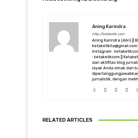
Aning Karindra
http://ketaketik.com
Aning Karindra (Alin) || B
ketaketikita@gmail.com 
Instagram : ketaketikcom
: ketaketikcom || Ketak
dari aktifitas blog jurn
layak Anda simak dan ba
dipertanggungjawabkan,
jurnalistik, dengan mel
RELATED ARTICLES