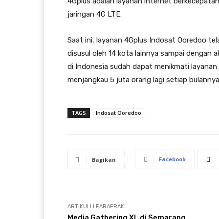
4Gplus adalah layanan internet berkecepatan 
jaringan 4G LTE.
Saat ini, layanan 4Gplus Indosat Ooredoo tela
disusul oleh 14 kota lainnya sampai dengan a
di Indonesia sudah dapat menikmati layanan
menjangkau 5 juta orang lagi setiap bulannya
TAGS
Indosat Ooredoo
Facebook
Bagikan
ARTIKULLI PARAPRAK
Media Gathering XL di Semarang