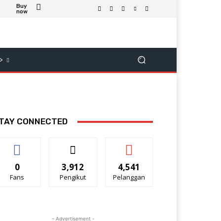
Buy
now
>
TAY CONNECTED
0
3,912
4,541
Fans
Pengikut
Pelanggan
- Advertisement -