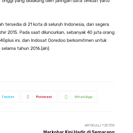
tinggi yang didukung oleh jaringan data terkuat yaitu
h tersedia di 21 kota di seluruh Indonesia, dan segera
khir 2015. Pada saat diluncurkan, sebanyak 40 juta orang
 4Gplus ini, dan Indosat Ooredoo berkomitmen untuk
 selama tahun 2016.(aln)
Twitter
Pinterest
WhatsApp
ARTIKULLI TJETËR
Markobar Kini Hadir di Semarang