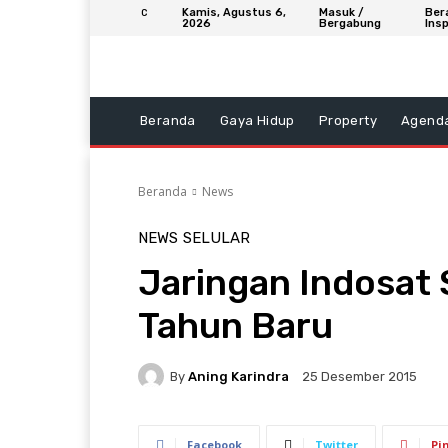
Kamis, Agustus 6,
Masuk /
Ber
C
2026
Bergabung
Insp
Beranda
Gaya Hidup
Property
Agend
Beranda
News
NEWS
SELULAR
Jaringan Indosat 
Tahun Baru
By
Aning Karindra
25 Desember 2015
Facebook
Twitter
Pi