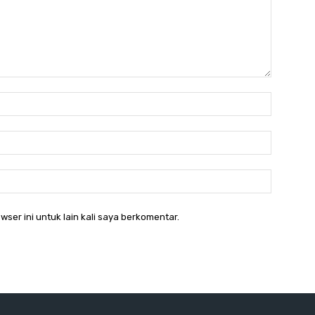
Nama:*
Email:*
Website:
wser ini untuk lain kali saya berkomentar.