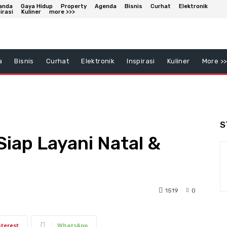
anda
Gaya Hidup
Property
Agenda
Bisnis
Curhat
Elektronik
irasi
Kuliner
more >>>
a
Bisnis
Curhat
Elektronik
Inspirasi
Kuliner
More >>
S
Siap Layani Natal &
1519
0
nterest
WhatsApp